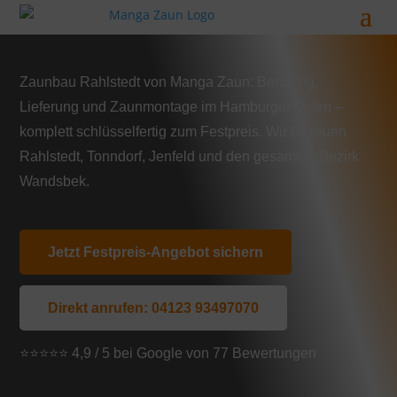
Zaunbau Rahlstedt von Manga Zaun: Beratung,
Lieferung und Zaunmontage im Hamburger Osten –
komplett schlüsselfertig zum Festpreis. Wir betreuen
Rahlstedt, Tonndorf, Jenfeld und den gesamten Bezirk
Wandsbek.
Jetzt Festpreis-Angebot sichern
Direkt anrufen: 04123 93497070
⭐⭐⭐⭐⭐ 4,9 / 5 bei Google von 77 Bewertungen