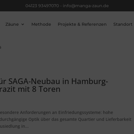
04123 93497070
-
info@manga-zaun.de
Zäune
Methode
Projekte & Referenzen
Standort
s
ür SAGA-Neubau in Hamburg-
zit mit 8 Toren
esondere Anforderungen an Einfriedungssysteme: hohe
urchgängige Optik über das gesamte Quartier und Lieferbarkeit
siedlung in...