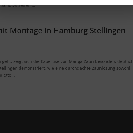
schutzstreifen,...
t Montage in Hamburg Stellingen –
eht, zeigt sich die Expertise von Manga Zaun besonders deutlich
tellingen demonstriert, wie eine durchdachte Zaunlösung sowohl
lette...