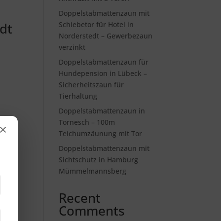
Doppelstabmattenzaun mit
dt
Schiebetor für Hotel in
Norderstedt – Gewerbezaun
verzinkt
Doppelstabmattenzaun für
Hundepension in Lübeck –
Sicherheitszaun für
Tierhaltung
Doppelstabmattenzaun in
Tornesch – 100m
×
Teichumzäunung mit Tor
Doppelstabmattenzaun mit
Sichtschutz in Hamburg
Mümmelmannsberg
Recent
e
Comments
.