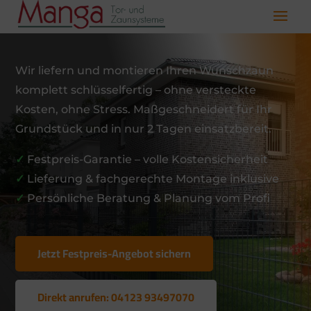
Wir liefern und montieren Ihren Wunschzaun
komplett schlüsselfertig – ohne versteckte
Kosten, ohne Stress. Maßgeschneidert für Ihr
Grundstück und in nur 2 Tagen einsatzbereit.
✓
Festpreis-Garantie – volle Kostensicherheit
✓
Lieferung & fachgerechte Montage inklusive
✓
Persönliche Beratung & Planung vom Profi
Jetzt Festpreis-Angebot sichern
Direkt anrufen: 04123 93497070