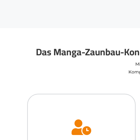
Das Manga-Zaunbau-Konze
M
Komp
