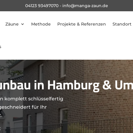
04123 93497070
-
info@manga-zaun.de
Zäune
Methode
Projekte & Referenzen
Standort
s
aunbau in Hamburg & U
 komplett schlüsselfertig
eschneidert für Ihr
.
t