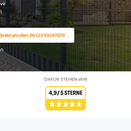
ive
i
Direkt anrufen: 04123 93497070
en
DAFÜR STEHEN WIR