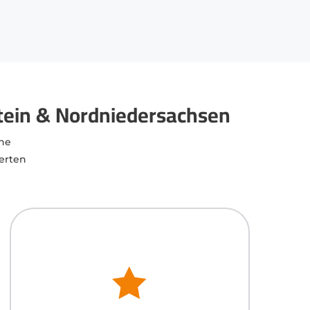
tein & Nordniedersachsen
ne
erten
